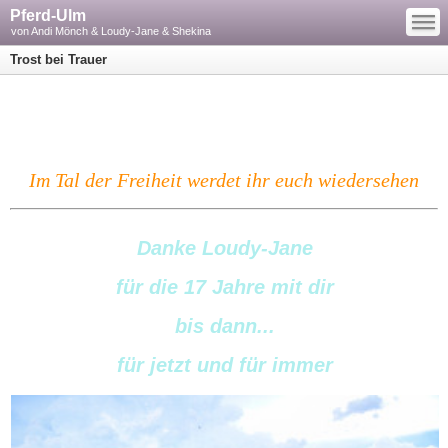
—
Pferd-Ulm
—
—
von Andi Mönch & Loudy-Jane & Shekina
Trost bei Trauer
Im Tal der Freiheit
werdet ihr euch wiedersehen
Danke Loudy-Jane
für die 17 Jahre mit dir
bis dann...
für jetzt und für immer