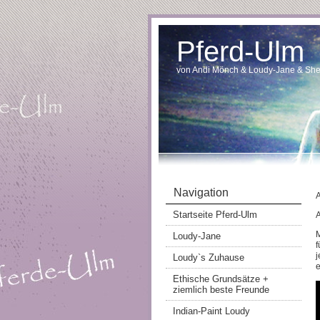
Pferd-Ulm
von Andi Mönch & Loudy-Jane & She
Navigation
Startseite Pferd-Ulm
M
Loudy-Jane
f
j
Loudy`s Zuhause
e
Ethische Grundsätze +
ziemlich beste Freunde
Indian-Paint Loudy