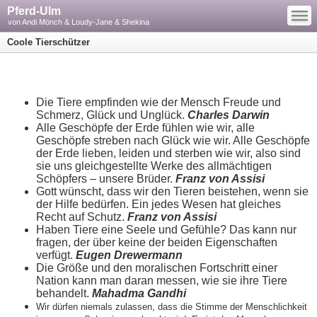
—
Pferd-Ulm
—
—
von Andi Mönch & Loudy-Jane & Shekina
Coole Tierschützer
Die Tiere empfinden wie der Mensch Freude und
Schmerz, Glück und Unglück.
Charles Darwin
Alle Geschöpfe der Erde fühlen wie wir, alle
Geschöpfe streben nach Glück wie wir. Alle Geschöpfe
der Erde lieben, leiden und sterben wie wir, also sind
sie uns gleichgestellte Werke des allmächtigen
Schöpfers – unsere Brüder.
Franz von Assisi
Gott wünscht, dass wir den Tieren beistehen, wenn sie
der Hilfe bedürfen. Ein jedes Wesen hat gleiches
Recht auf Schutz.
Franz von Assisi
Haben Tiere eine Seele und Gefühle? Das kann nur
fragen, der über keine der beiden Eigenschaften
verfügt.
Eugen Drewermann
Die Größe und den moralischen Fortschritt einer
Nation kann man daran messen, wie sie ihre Tiere
behandelt.
Mahadma Gandhi
Wir dürfen niemals zulassen, dass die Stimme der Menschlichkeit